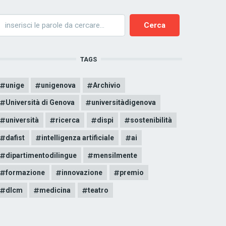
erca
TAGS
unige
unigenova
Archivio
Università di Genova
universitàdigenova
università
ricerca
dispi
sostenibilità
dafist
intelligenza artificiale
ai
dipartimentodilingue
mensilmente
formazione
innovazione
premio
dlcm
medicina
teatro