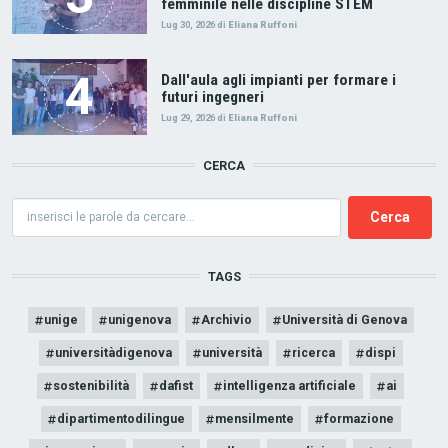
femminile nelle discipline STEM
Lug 30, 2026
di
Eliana Ruffoni
Dall'aula agli impianti per formare i
futuri ingegneri
Lug 29, 2026
di
Eliana Ruffoni
CERCA
Cerca
TAGS
unige
unigenova
Archivio
Università di Genova
universitàdigenova
università
ricerca
dispi
sostenibilità
dafist
intelligenza artificiale
ai
dipartimentodilingue
mensilmente
formazione