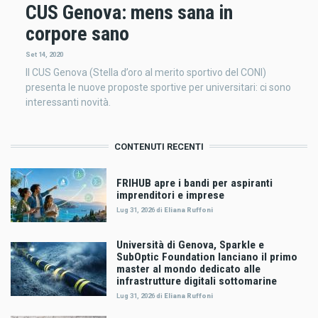
CUS Genova: mens sana in
corpore sano
Set 14, 2020
Il CUS Genova (Stella d’oro al merito sportivo del CONI)
presenta le nuove proposte sportive per universitari: ci sono
interessanti novità.
CONTENUTI RECENTI
FRIHUB apre i bandi per aspiranti
imprenditori e imprese
Lug 31, 2026
di
Eliana Ruffoni
Università di Genova, Sparkle e
SubOptic Foundation lanciano il primo
master al mondo dedicato alle
infrastrutture digitali sottomarine
Lug 31, 2026
di
Eliana Ruffoni