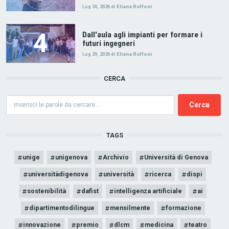
Lug 30, 2026
di
Eliana Ruffoni
Dall'aula agli impianti per formare i
futuri ingegneri
Lug 29, 2026
di
Eliana Ruffoni
CERCA
Cerca
TAGS
unige
unigenova
Archivio
Università di Genova
universitàdigenova
università
ricerca
dispi
sostenibilità
dafist
intelligenza artificiale
ai
dipartimentodilingue
mensilmente
formazione
innovazione
premio
dlcm
medicina
teatro