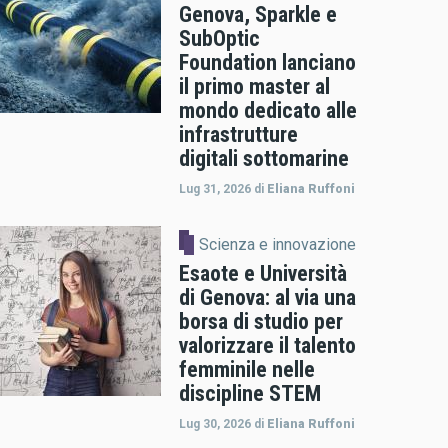
Genova, Sparkle e
SubOptic
Foundation lanciano
il primo master al
mondo dedicato alle
infrastrutture
digitali sottomarine
Lug 31, 2026
di
Eliana Ruffoni
Scienza e innovazione
Esaote e Università
di Genova: al via una
borsa di studio per
valorizzare il talento
femminile nelle
discipline STEM
Lug 30, 2026
di
Eliana Ruffoni