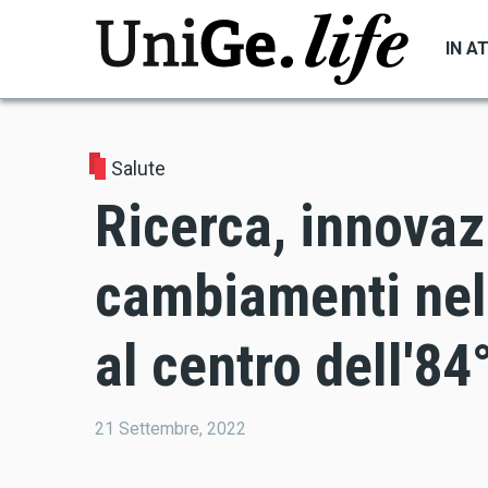
Salta
al
IN A
contenuto
principale
Salute
Ricerca, innovaz
cambiamenti nel
al centro dell'8
21 Settembre, 2022