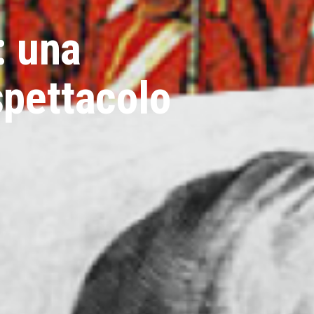
: una
spettacolo