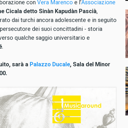
aborazione con
Vera Marenco
e l’
Associazione
ne Cicala detto Sinàn Kapudàn Pascià
,
ato dai turchi ancora adolescente e in seguito
 persecutore dei suoi concittadini - storia
verso qualche saggio universitario e
é
.
uito, sarà a
Palazzo Ducale
, Sala del Minor
00.