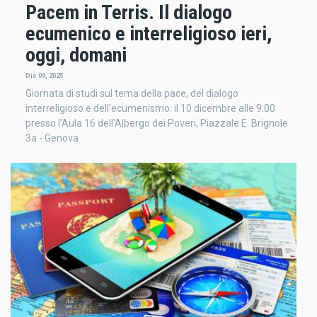
Pacem in Terris. Il dialogo
ecumenico e interreligioso ieri,
oggi, domani
Dic 09, 2025
Giornata di studi sul tema della pace, del dialogo
interreligioso e dell’ecumenismo: il 10 dicembre alle 9:00
presso l'Aula 16 dell'Albergo dei Poveri, Piazzale E. Brignole
3a - Genova