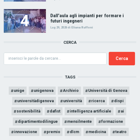
Dall'aula agli impianti per formare i
futuri ingegneri
Lug 29, 2026
di
Eliana Ruffoni
CERCA
Cerca
TAGS
unige
unigenova
Archivio
Università di Genova
universitàdigenova
università
ricerca
dispi
sostenibilità
dafist
intelligenza artificiale
ai
dipartimentodilingue
mensilmente
formazione
innovazione
premio
dlcm
medicina
teatro