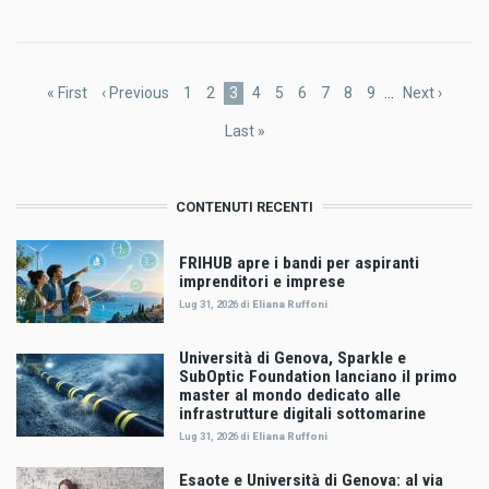
Paginazione
Prima
« First
Pagina
‹ Previous
Pagina
1
Pagina
2
Pagina
3
Pagina
4
Pagina
5
Pagina
6
Pagina
7
Pagina
8
Pagina
9
…
Pagina
Next ›
pagina
precedente
attuale
successiva
Ultima
Last »
pagina
CONTENUTI RECENTI
FRIHUB apre i bandi per aspiranti
imprenditori e imprese
Lug 31, 2026
di
Eliana Ruffoni
Università di Genova, Sparkle e
SubOptic Foundation lanciano il primo
master al mondo dedicato alle
infrastrutture digitali sottomarine
Lug 31, 2026
di
Eliana Ruffoni
Esaote e Università di Genova: al via