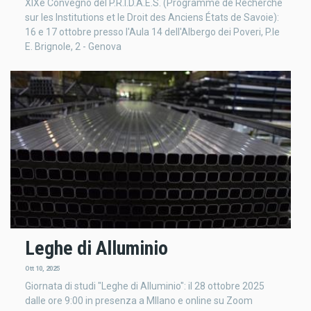
XIXe Convegno del P.R.I.D.A.E.S. (Programme de Recherche
sur les Institutions et le Droit des Anciens États de Savoie):
16 e 17 ottobre presso l'Aula 14 dell'Albergo dei Poveri, P.le
E. Brignole, 2 - Genova
Leghe di Alluminio
Ott 10, 2025
Giornata di studi "Leghe di Alluminio": il 28 ottobre 2025
dalle ore 9:00 in presenza a MIlano e online su Zoom