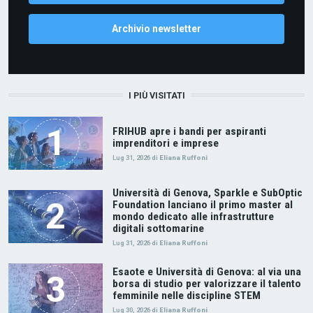
Archivio newsletter
I PIÙ VISITATI
FRIHUB apre i bandi per aspiranti
imprenditori e imprese
Lug 31, 2026
di
Eliana Ruffoni
Università di Genova, Sparkle e SubOptic
Foundation lanciano il primo master al
mondo dedicato alle infrastrutture
digitali sottomarine
Lug 31, 2026
di
Eliana Ruffoni
Esaote e Università di Genova: al via una
borsa di studio per valorizzare il talento
femminile nelle discipline STEM
Lug 30, 2026
di
Eliana Ruffoni