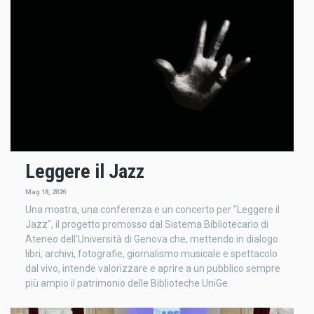
Leggere il Jazz
Mag 18, 2026
Una mostra, una conferenza e un concerto per "Leggere il
Jazz", il progetto promosso dal Sistema Bibliotecario di
Ateneo dell’Università di Genova che, mettendo in dialogo
libri, archivi, fotografie, giornalismo musicale e spettacolo
dal vivo, intende valorizzare e aprire a un pubblico sempre
più ampio il patrimonio delle Biblioteche UniGe.