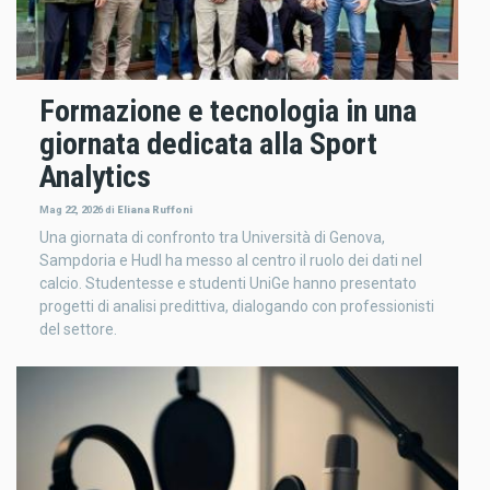
Formazione e tecnologia in una
giornata dedicata alla Sport
Analytics
Mag 22, 2026
di
Eliana Ruffoni
Una giornata di confronto tra Università di Genova,
Sampdoria e Hudl ha messo al centro il ruolo dei dati nel
calcio. Studentesse e studenti UniGe hanno presentato
progetti di analisi predittiva, dialogando con professionisti
del settore.