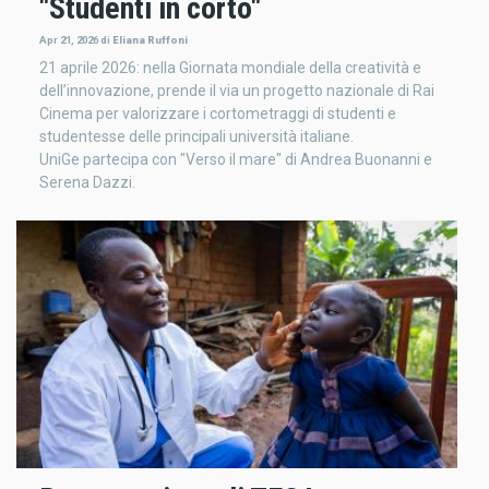
"Studenti in corto"
Apr 21, 2026
di
Eliana Ruffoni
21 aprile 2026: nella Giornata mondiale della creatività e
dell’innovazione, prende il via un progetto nazionale di Rai
Cinema per valorizzare i cortometraggi di studenti e
studentesse delle principali università italiane.
UniGe partecipa con "Verso il mare" di Andrea Buonanni e
Serena Dazzi.