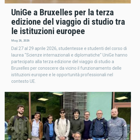
UniGe a Bruxelles per la terza
edizione del viaggio di studio tra
le istituzioni europee
Mag 26, 2026
Dal 27 al 29 aprile 2026, studentesse e studenti del corso di
laurea "Scienze internazionali e diplomatiche" UniGe hanno
partecipato alla terza edizione del viaggio di studio a
Bruxelles per conoscere da vicino il funzionamento delle
istituzioni europee e le opportunità professionali nel
contesto UE.