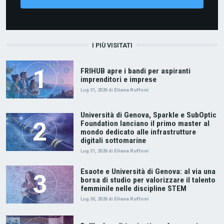
I PIÙ VISITATI
FRIHUB apre i bandi per aspiranti
imprenditori e imprese
Lug 31, 2026
di
Eliana Ruffoni
Università di Genova, Sparkle e SubOptic
Foundation lanciano il primo master al
mondo dedicato alle infrastrutture
digitali sottomarine
Lug 31, 2026
di
Eliana Ruffoni
Esaote e Università di Genova: al via una
borsa di studio per valorizzare il talento
femminile nelle discipline STEM
Lug 30, 2026
di
Eliana Ruffoni