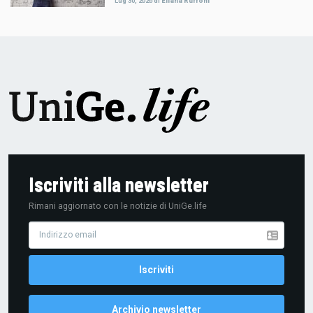
Lug 30, 2026
di
Eliana Ruffoni
Iscriviti alla newsletter
Rimani aggiornato con le notizie di UniGe.life
Archivio newsletter