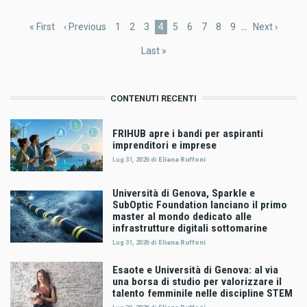
Paginazione
Prima
« First
Pagina
‹ Previous
Pagina
1
Pagina
2
Pagina
3
Pagina
4
Pagina
5
Pagina
6
Pagina
7
Pagina
8
Pagina
9
…
Pagina
Next ›
pagina
precedente
attuale
successiva
Ultima
Last »
pagina
CONTENUTI RECENTI
FRIHUB apre i bandi per aspiranti
imprenditori e imprese
Lug 31, 2026
di
Eliana Ruffoni
Università di Genova, Sparkle e
SubOptic Foundation lanciano il primo
master al mondo dedicato alle
infrastrutture digitali sottomarine
Lug 31, 2026
di
Eliana Ruffoni
Esaote e Università di Genova: al via
una borsa di studio per valorizzare il
talento femminile nelle discipline STEM