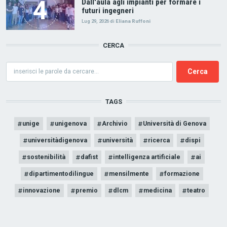
Dall'aula agli impianti per formare i
futuri ingegneri
Lug 29, 2026
di
Eliana Ruffoni
CERCA
Cerca
TAGS
unige
unigenova
Archivio
Università di Genova
universitàdigenova
università
ricerca
dispi
sostenibilità
dafist
intelligenza artificiale
ai
dipartimentodilingue
mensilmente
formazione
innovazione
premio
dlcm
medicina
teatro