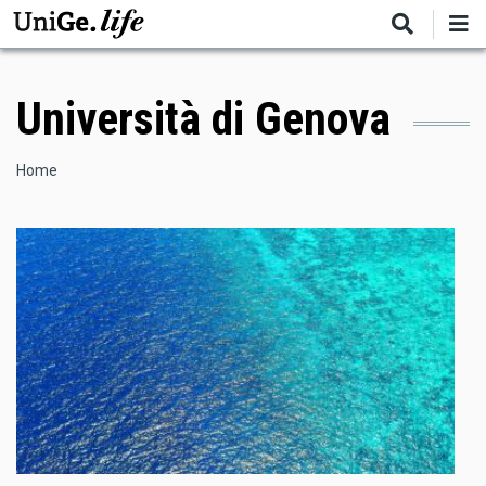
Salta
al
contenuto
principale
Università di Genova
Briciole
Home
di
pane