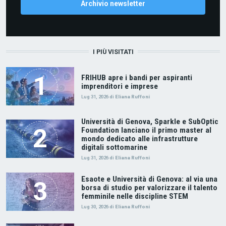
Archivio newsletter
I PIÙ VISITATI
FRIHUB apre i bandi per aspiranti
imprenditori e imprese
Lug 31, 2026
di
Eliana Ruffoni
Università di Genova, Sparkle e SubOptic
Foundation lanciano il primo master al
mondo dedicato alle infrastrutture
digitali sottomarine
Lug 31, 2026
di
Eliana Ruffoni
Esaote e Università di Genova: al via una
borsa di studio per valorizzare il talento
femminile nelle discipline STEM
Lug 30, 2026
di
Eliana Ruffoni