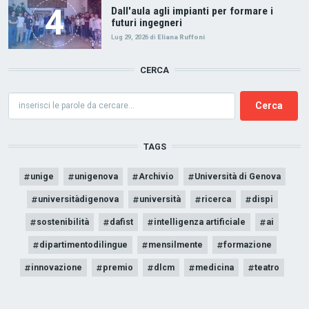
Dall'aula agli impianti per formare i
futuri ingegneri
Lug 29, 2026
di
Eliana Ruffoni
CERCA
Cerca
TAGS
unige
unigenova
Archivio
Università di Genova
universitàdigenova
università
ricerca
dispi
sostenibilità
dafist
intelligenza artificiale
ai
dipartimentodilingue
mensilmente
formazione
innovazione
premio
dlcm
medicina
teatro