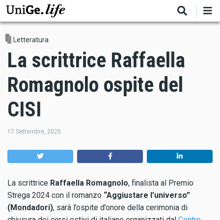
Salta
al
contenuto
principale
Letteratura
La scrittrice Raffaella
Romagnolo ospite del
CISI
17 Settembre, 2025
La scrittrice
Raffaella Romagnolo
, finalista al Premio
Strega 2024 con il romanzo
“Aggiustare l’universo”
(Mondadori)
, sarà l’ospite d’onore della cerimonia di
chiusura dei corsi estivi di italiano organizzati dal
Centro