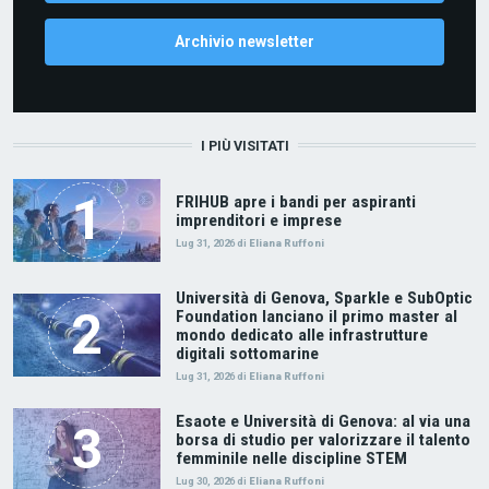
Archivio newsletter
I PIÙ VISITATI
FRIHUB apre i bandi per aspiranti
imprenditori e imprese
Lug 31, 2026
di
Eliana Ruffoni
Università di Genova, Sparkle e SubOptic
Foundation lanciano il primo master al
mondo dedicato alle infrastrutture
digitali sottomarine
Lug 31, 2026
di
Eliana Ruffoni
Esaote e Università di Genova: al via una
borsa di studio per valorizzare il talento
femminile nelle discipline STEM
Lug 30, 2026
di
Eliana Ruffoni