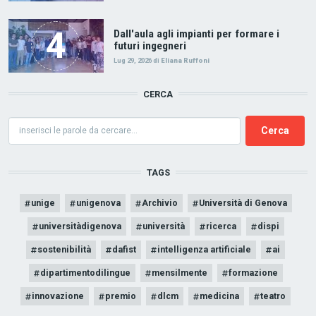
Dall'aula agli impianti per formare i
futuri ingegneri
Lug 29, 2026
di
Eliana Ruffoni
CERCA
Cerca
TAGS
unige
unigenova
Archivio
Università di Genova
universitàdigenova
università
ricerca
dispi
sostenibilità
dafist
intelligenza artificiale
ai
dipartimentodilingue
mensilmente
formazione
innovazione
premio
dlcm
medicina
teatro