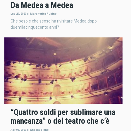
Da Medea a Medea
Lug 29, 2020
di
Margherita Rubino
Che peso e che senso ha rivisitare Medea dopo
duemilacinquecento anni?
“Quattro soldi per sublimare una
mancanza” o del teatro che c’è
Apr 03, 2020
di
Angela Zinno