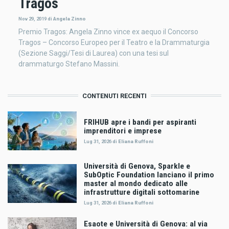
Tragos
Nov 29, 2019
di
Angela Zinno
Premio Tragos: Angela Zinno vince ex aequo il Concorso
Tragos – Concorso Europeo per il Teatro e la Drammaturgia
(Sezione Saggi/Tesi di Laurea) con una tesi sul
drammaturgo Stefano Massini.
CONTENUTI RECENTI
FRIHUB apre i bandi per aspiranti
imprenditori e imprese
Lug 31, 2026
di
Eliana Ruffoni
Università di Genova, Sparkle e
SubOptic Foundation lanciano il primo
master al mondo dedicato alle
infrastrutture digitali sottomarine
Lug 31, 2026
di
Eliana Ruffoni
Esaote e Università di Genova: al via