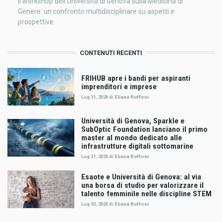
Il workshop dell'Università di Genova sulla Medicina di
Genere: un confronto multidisciplinare su aspetti e
prospettive.
CONTENUTI RECENTI
FRIHUB apre i bandi per aspiranti
imprenditori e imprese
Lug 31, 2026
di
Eliana Ruffoni
Università di Genova, Sparkle e
SubOptic Foundation lanciano il primo
master al mondo dedicato alle
infrastrutture digitali sottomarine
Lug 31, 2026
di
Eliana Ruffoni
Esaote e Università di Genova: al via
una borsa di studio per valorizzare il
talento femminile nelle discipline STEM
Lug 30, 2026
di
Eliana Ruffoni