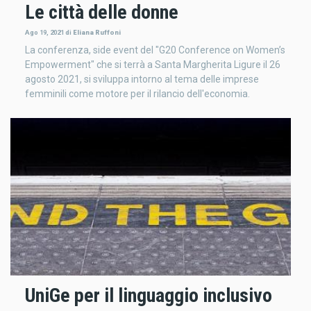
Le città delle donne
Ago 19, 2021
di
Eliana Ruffoni
La conferenza, side event del "G20 Conference on Women’s
Empowerment" che si terrà a Santa Margherita Ligure il 26
agosto 2021, si sviluppa intorno al tema delle imprese
femminili come motore per il rilancio dell'economia.
UniGe per il linguaggio inclusivo