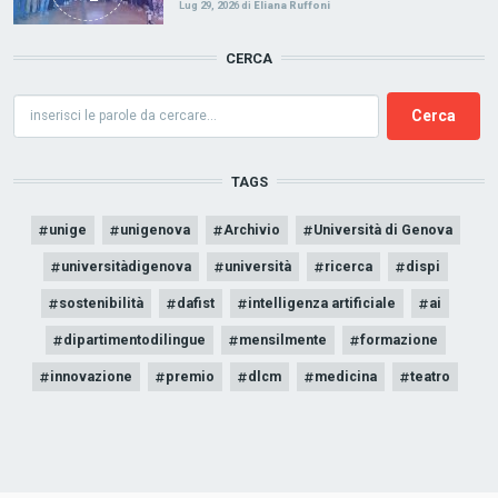
Lug 29, 2026
di
Eliana Ruffoni
CERCA
Cerca
TAGS
unige
unigenova
Archivio
Università di Genova
universitàdigenova
università
ricerca
dispi
sostenibilità
dafist
intelligenza artificiale
ai
dipartimentodilingue
mensilmente
formazione
innovazione
premio
dlcm
medicina
teatro