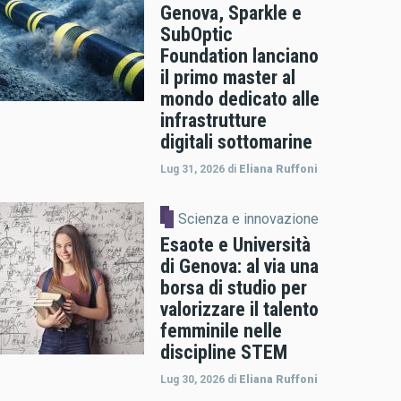
Genova, Sparkle e
SubOptic
Foundation lanciano
il primo master al
mondo dedicato alle
infrastrutture
digitali sottomarine
Lug 31, 2026
di
Eliana Ruffoni
Scienza e innovazione
Esaote e Università
di Genova: al via una
borsa di studio per
valorizzare il talento
femminile nelle
discipline STEM
Lug 30, 2026
di
Eliana Ruffoni