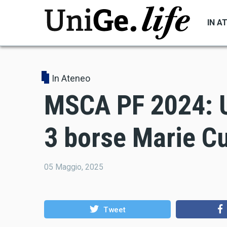
Salta
al
IN A
contenuto
principale
In Ateneo
MSCA PF 2024: U
3 borse Marie Cu
05 Maggio, 2025
Tweet