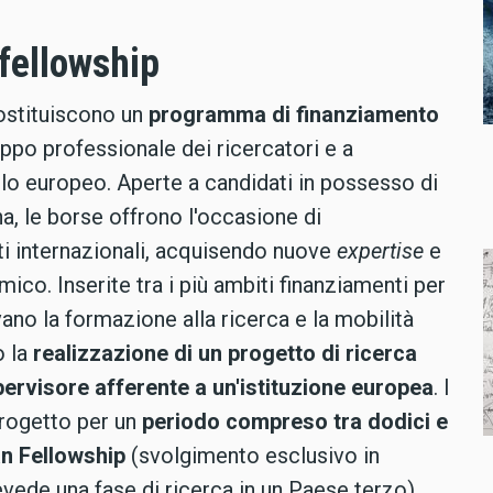
fellowship
ostituiscono un
programma di finanziamento
ppo professionale dei ricercatori e a
ello europeo. Aperte a candidati in possesso di
ina, le borse offrono l'occasione di
sti internazionali, acquisendo nuove
expertise
e
co. Inserite tra i più ambiti finanziamenti per
ano la formazione alla ricerca e la mobilità
o la
realizzazione di un progetto di ricerca
pervisore afferente a un'istituzione europea
. I
progetto per un
periodo compreso tra dodici e
n Fellowship
(svolgimento esclusivo in
vede una fase di ricerca in un Paese terzo).