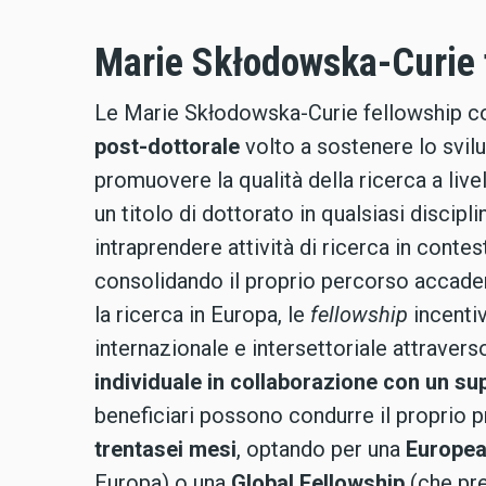
Marie Skłodowska-Curie 
Le Marie Skłodowska-Curie fellowship c
post-dottorale
volto a sostenere lo svilu
promuovere la qualità della ricerca a liv
un titolo di dottorato in qualsiasi discipl
intraprendere attività di ricerca in conte
consolidando il proprio percorso accademi
la ricerca in Europa, le
fellowship
incentiv
internazionale e intersettoriale attravers
individuale in collaborazione con un su
beneficiari possono condurre il proprio 
trentasei mesi
, optando per una
Europea
Europa) o una
Global Fellowship
(che pre